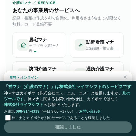
介護のマナ ／ SERVICE
あなたの事業所のサービスへ
記録・書類の作成をAIで自動化。利用者さま3名まで期限なく
無料／カード登録不要
居宅マナ
訪問看護マナ
ケアプラン第1〜3
記録書II・報告書
→
表
→
訪問介護マナ
通所介護マナ
実施記録・提供記
デイの記録・計画
×
無料・オンライン
録
→
書
→
画面で15分デモ・導入のご相談
「神マナ（介護のマナ）」は株式会社ライフシフトのサービスです
音声から記録・書類が完成する様子を、実際の画面でご覧いただ
神マナはカイポケ（株式会社エス・エム・エス）と連携しますが、
別の
施設記録マナ
けます。しつこい営業はありません。
ツールです
。
神マナに関するお問い合わせは、カイポケではなく
福祉用具マナ
株式会社ライフシフト
へお願いいたします。
この記事に最適
計画書・契約管理
バイタル・申し送
無料でデモ・相談を予約する
お電話
098-914-4339
（平日 9:00〜17:00）／
お問い合わせ
→
り
→
神マナとカイポケが別のサービスであることを確認しました
今はいい
確認しました