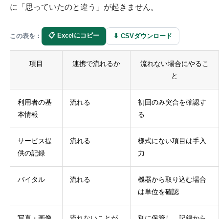
に「思っていたのと違う」が起きません。
📋 Excelにコピー
⬇ CSVダウンロード
この表を：
項目
連携で流れるか
流れない場合にやるこ
と
利用者の基
流れる
初回のみ突合を確認す
本情報
る
サービス提
流れる
様式にない項目は手入
供の記録
力
バイタル
流れる
機器から取り込む場合
は単位を確認
写真・画像
流れないことが
別に保管し、記録から