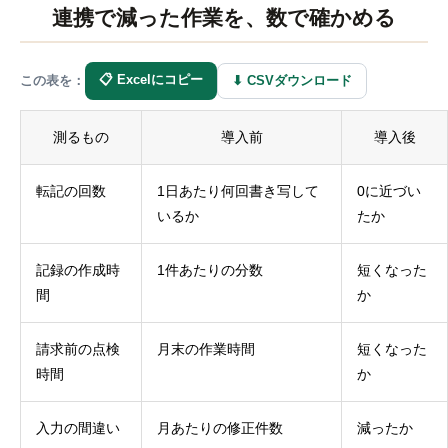
連携で減った作業を、数で確かめる
📋 Excelにコピー
⬇ CSVダウンロード
この表を：
測るもの
導入前
導入後
転記の回数
1日あたり何回書き写して
0に近づい
いるか
たか
記録の作成時
1件あたりの分数
短くなった
間
か
請求前の点検
月末の作業時間
短くなった
時間
か
入力の間違い
月あたりの修正件数
減ったか