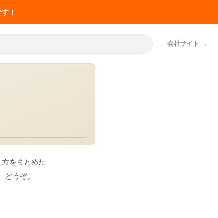
です！
会社サイト
お役立ち
共有・申し
介護の記録業務の改善
マナ機能一覧
事例50件
事例50件
SOLUTION
厚労省の報告書から
え方をまとめた
「神マナ」
LIFESHIFT
介護記録AI「神マナ」
神マナ（カイポケ連携AI）とは
、どうぞ。
訪問看護AI「訪問看護マナ」
訪問介護AI「訪問介護マナ」
申し送りの改善
介護の記録業務の改善事例50件
実施記録AI「施設記録マナ」