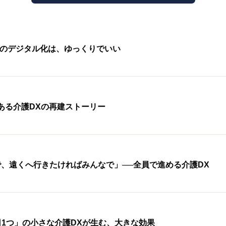
・移乗・見守り・教育【厚労省
事例50件｜厚労
監査対策ナビ
報告書から】
【課題・打ち手・
労務・税務ナビ
介護AXの窓口
護のデジタル化は、ゆっくりでいい
─ある介護DXの再建ストーリー
、遠くへ行きたければみんなで」──全員で進める介護DX
1日1つ」の小さな介護DXが生む、大きな効果