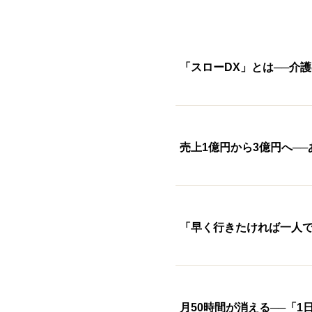
覧｜いつ・誰が・どこへ【年間カ
ト
レンダーつき】
の
「スローDX」とは──介
売上1億円から3億円へ─
「早く行きたければ一人で
月50時間が消える──「