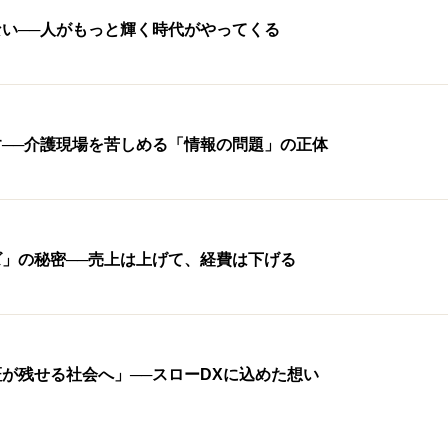
ない──人がもっと輝く時代がやってくる
──介護現場を苦しめる「情報の問題」の正体
」の秘密──売上は上げて、経費は下げる
が残せる社会へ」──スローDXに込めた想い