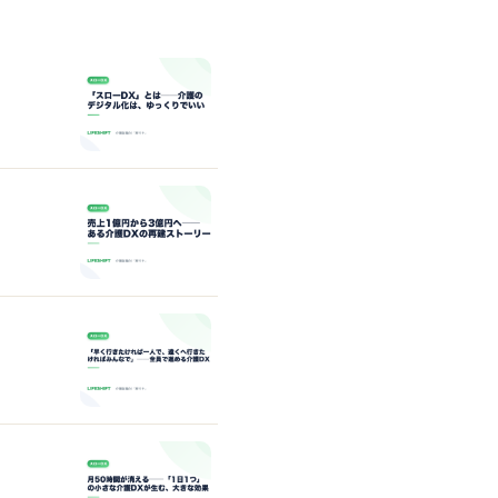
省の報告書から
厚労省の報告書から【課題・打
ケアプランAI「居宅マナ」
結果】
手・結果】
通所介護AI「通所介護マナ」
福祉用具管理「福祉用具マナ」
勤怠管理「勤怠マナ」