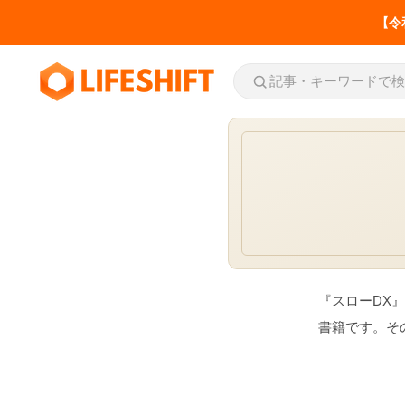
【令
お役立ち
介護事業所の労務・税
務の届出一覧
いつ・誰が・どこへ
SERVICE
LIFESHIFT
介護記録AI「神マナ」
『スローDX
書籍です。そ
私たちの事業について
介護事業所の労務・税務の届出一
介