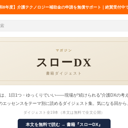
和8年度】介護テクノロジー補助金の申請を無償サポート｜絶賛受付中
マガジン
スローDX
お役立ち
介護記録
介護の業務改善事例
介護の情報
書籍ダイジェスト
介護AXの窓口
68件
送りの改善
AX SUPPORT
シフト・移乗・見守り・教育
厚労省の報告書から
』は、1日1つ・ゆっくりでいい——現場が“続けられる”介護DXの考
LIFESHIFT
介護記録AI「神マナ」
LIFESHIFT
介護記録AI
AX無料診断
のエッセンスをテーマ別に読めるダイジェスト集。気になる回から
補助金ナビ
ダイジェスト全19本（本文は無料で全文公開）
加算ナビ
護の業務改善事例68件｜シフ
介護の情報共有・
帳票ナビ
本文を無料で読む → 書籍『スローDX』