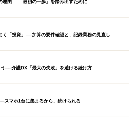
の理由──「最初の一歩」を踏み出すために
なく「投資」──加算の要件確認と、記録業務の見直し
う──介護DX「最大の失敗」を避ける続け方
──スマホ1台に集まるから、続けられる