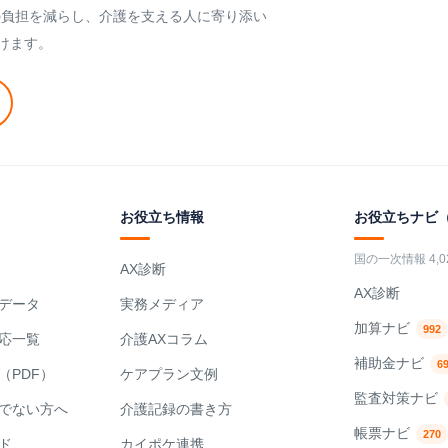
の負担を減らし、介護を支える人に寄り添い
けます。
お役立ち情報
お役立ちナビ
国の一次情報 4,
AX診断
AX診断
データ
実務メディア
加算ナビ
992
応一覧
介護AXコラム
補助金ナビ
6
（PDF）
ケアプラン文例
監査対策ナビ
でない方へ
介護記録の書き方
帳票ナビ
270
ド
カイポケ連携