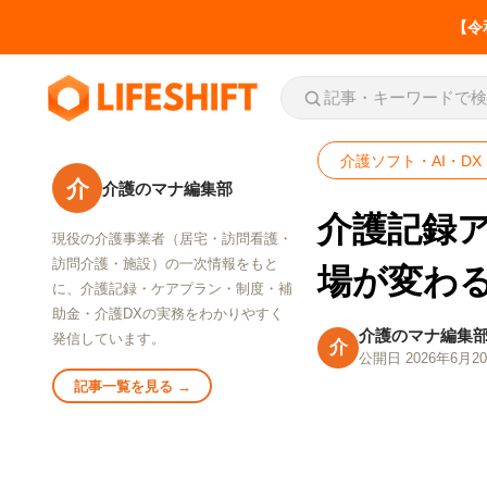
【令
介護ソフト・AI・DX
介
介護のマナ編集部
介護記録
現役の介護事業者（居宅・訪問看護・
お役立ち
訪問介護・施設）の一次情報をもと
介護事業所の労務・税
場が変わ
に、介護記録・ケアプラン・制度・補
務の届出一覧
助金・介護DXの実務をわかりやすく
いつ・誰が・どこへ
介護のマナ編集
発信しています。
介
公開日 2026年6月2
SERVICE
LIFESHIFT
介護記録AI「神マナ」
記事一覧を見る →
私たちの事業について
介護事業所の労務・税務の届出一
介