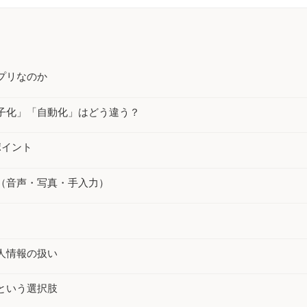
・移乗・見守り・教育【厚労省
事例50件｜厚労
監査対策ナビ
報告書から】
【課題・打ち手・
労務・税務ナビ
介護AXの窓口
プリなのか
子化」「自動化」はどう違う？
ポイント
（音声・写真・手入力）
人情報の扱い
という選択肢