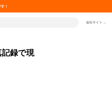
です！
会社サイト
真記録で現
お役立ち
共有・申し
介護の記録業務の改善
マナ機能一覧
事例50件
事例50件
SOLUTION
厚労省の報告書から
「神マナ」
LIFESHIFT
介護記録AI「神マナ」
神マナ（カイポケ連携AI）とは
訪問看護AI「訪問看護マナ」
訪問介護AI「訪問介護マナ」
申し送りの改善
介護の記録業務の改善事例50件
実施記録AI「施設記録マナ」