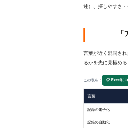
述）、探しやすさ・
「
言葉が近く混同され
るかを先に見極める
📋 Excel
この表を：
言葉
記録の電子化
記録の自動化