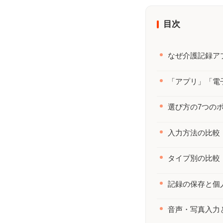
覧｜いつ・誰が・どこへ【年間カ
ト
レンダーつき】
の
目次
なぜ介護記録ア
「アプリ」「電
選び方の7つの
入力方法の比較
タイプ別の比較
記録の保存と個
音声・写真入力