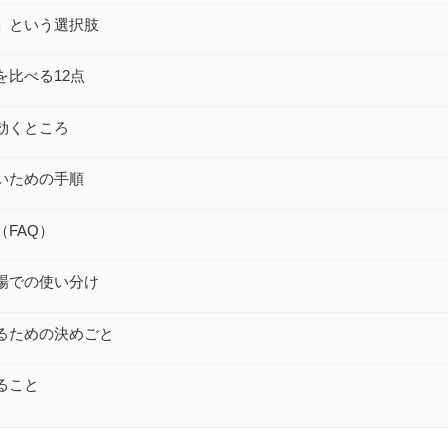
」という選択肢
を比べる12点
効くところ
いための手順
FAQ）
場での使い分け
るための決めごと
ること