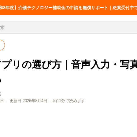
和8年度】介護テクノロジー補助金の申請を無償サポート｜絶賛受付中
アプリの選び方｜音声入力・写
お役立ち
介護記録
介護の業務改善事例
介護の情報
る
介護AXの窓口
68件
送りの改善
AX SUPPORT
シフト・移乗・見守り・教育
厚労省の報告書から
部
0日
·
更新日 2026年8月4日
·
約11分で読めます
LIFESHIFT
介護記録AI「神マナ」
LIFESHIFT
介護記録AI
AX無料診断
補助金ナビ
加算ナビ
護の業務改善事例68件｜シフ
介護の情報共有・
帳票ナビ