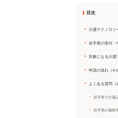
覧｜いつ・誰が・どこへ【年間カ
ト
レンダーつき】
の
目次
介護テクノロジ
岩手県の受付・
対象になる介護
申請の流れ（4
よくある質問（
岩手県で介護
岩手県の補助