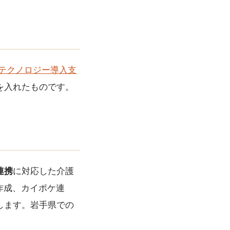
護テクノロジー導入支
を入れたものです。
連携
に対応した介護
作成、カイポケ連
します。岩手県での