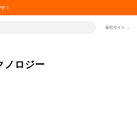
です！
会社サイト
クノロジー
お役立ち
共有・申し
介護の記録業務の改善
マナ機能一覧
事例50件
事例50件
SOLUTION
厚労省の報告書から
「神マナ」
LIFESHIFT
介護記録AI「神マナ」
神マナ（カイポケ連携AI）とは
訪問看護AI「訪問看護マナ」
訪問介護AI「訪問介護マナ」
申し送りの改善
介護の記録業務の改善事例50件
実施記録AI「施設記録マナ」