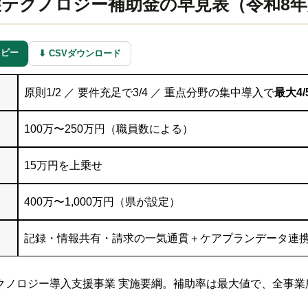
護テクノロジー補助金の早見表（令和8年
にコピー
⬇ CSVダウンロード
原則1/2 ／ 要件充足で3/4 ／ 重点分野の集中導入で
最大4/
100万〜250万円（職員数による）
15万円を上乗せ
400万〜1,000万円（県が設定）
記録・情報共有・請求の一気通貫＋ケアプランデータ連
クノロジー導入支援事業 実施要綱。補助率は最大値で、全事業所