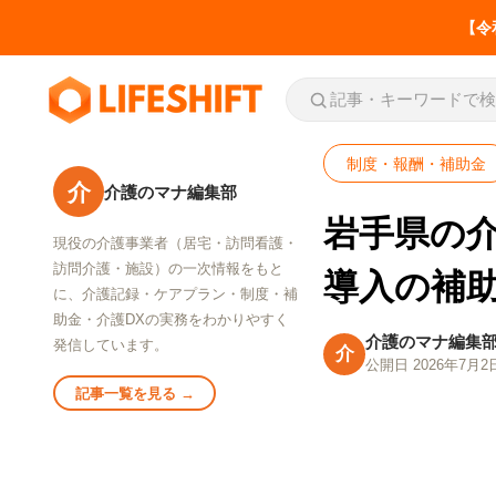
【令
制度・報酬・補助金
介
介護のマナ編集部
岩手県の介
現役の介護事業者（居宅・訪問看護・
お役立ち
訪問介護・施設）の一次情報をもと
介護事業所の労務・税
導入の補
に、介護記録・ケアプラン・制度・補
務の届出一覧
助金・介護DXの実務をわかりやすく
いつ・誰が・どこへ
介護のマナ編集
発信しています。
介
公開日 2026年7月2
SERVICE
LIFESHIFT
介護記録AI「神マナ」
記事一覧を見る →
私たちの事業について
介護事業所の労務・税務の届出一
介