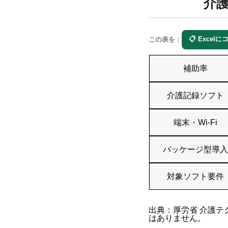
介
📋 Excel
この表を：
補助率
介護記録ソフト
端末・Wi-Fi
パッケージ型導入
対象ソフト要件
出典：厚労省 介護テ
はありません。