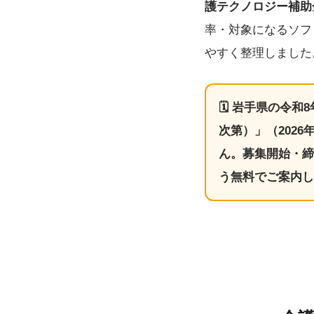
護テクノロジー補助
率・対象になるソフ
やすく整理しました
🗓
岩手県の令和8
次第）」
（202
ん。募集開始・締
う
無料でご案内
し