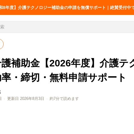
和8年度】介護テクノロジー補助金の申請を無償サポート｜絶賛受付中
護補助金【2026年度】介護テ
お役立ち
介護記録
介護の業務改善事例
介護の情報
助率・締切・無料申請サポート
介護AXの窓口
68件
送りの改善
AX SUPPORT
シフト・移乗・見守り・教育
厚労省の報告書から
部
日
·
更新日 2026年8月3日
·
約7分で読めます
LIFESHIFT
介護記録AI「神マナ」
LIFESHIFT
介護記録AI
AX無料診断
補助金ナビ
加算ナビ
護の業務改善事例68件｜シフ
介護の情報共有・
帳票ナビ