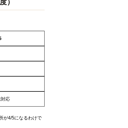
度）
5
携対応
が4/5になるわけで