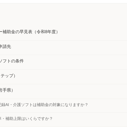
・移乗・見守り・教育【厚労省
事例50件｜厚労
監査対策ナビ
報告書から】
【課題・打ち手・
労務・税務ナビ
介護AXの窓口
ー補助金の早見表（令和8年度）
申請先
ソフトの条件
ステップ）
岩手県）
記録AI・介護ソフトは補助金の対象になりますか？
率・補助上限はいくらですか？