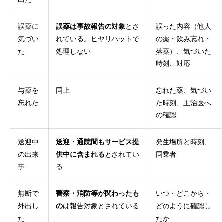
誤薬に
誤薬は事故報告の対象
とさ
誤った内容（他人
気づい
れている。ヒヤリハットで
の薬・飲み忘れ・
た
処理しない
落薬）、気づいた
時刻、対応
与薬を
同上
忘れた薬、気づい
忘れた
た時刻、主治医へ
の確認
送迎中
送迎・通院間もサービス提
発生場所と時刻、
の出来
供中に含まれる
とされてい
同乗者
事
る
無断で
警察・消防等が関わったも
いつ・どこから・
外出し
の
は報告対象とされている
どのように確認し
た
たか