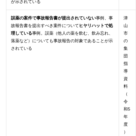
が示されている
誤薬の案件で事故報告書が提出されていない
事例、事
津
故報告書を提出すべき案件について
ヒヤリハットで処
山
理している
事例。誤薬（他人の薬を飲む、飲み忘れ、
市
落薬など）についても事故報告の対象であることが示
の
されている
集
団
指
導
資
料
（
令
和5
年
度
）