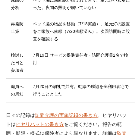
分析
った。夜間の照明が届いていない
再発防
ベッド脇の物品を移動（7/18実施）。足元灯の設置
止策
をご家族へ依頼（7/20依頼済み）。次回訪問時に設
置を確認する
検討し
7月19日 サービス提供責任者・訪問介護員2名で検
た日と
討
参加者
職員へ
7月20日の朝礼で共有。動線の確認を全利用者宅で
の周知
行うこととした
日々の記録は
訪問介護の実施記録の書き方
、ヒヤリハッ
トは
ヒヤリハットの書き方
をご覧ください。報告の範
囲・期限・様式は保険者により異なります。詳細は
監査