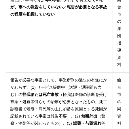
が、市への報告をしていない
／
報告が必要となる事故
台
の程度を把握していない
市
の
集
団
指
導
資
料
報告が必要な事案として、事業所側の過失の有無にか
仙
かわらず、(1) サービス提供中（送迎・通院間も含
台
む）の
怪我または死亡事故
（怪我は医師の診断を受け
市
投薬・処置等何らかの治療が必要となったもの。死亡
の
診断書で老衰・病死等の主に加齢を原因とする死因が
同
記載されている事案は報告不要）、(2)
無断外出
（警
資
察・消防等が関わったもの）、(3)
誤薬・与薬漏れ
等
料