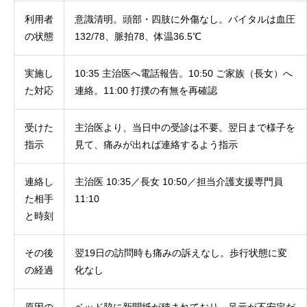
利用者
意識清明。頭部・四肢に外傷なし。バイタルは血圧
の状態
132/78、脈拍78、体温36.5℃
実施し
10:35 主治医へ電話報告。10:50 ご家族（長女）へ
た対応
連絡。11:00 打撲の有無を再確認
受けた
主治医より、当日中の受診は不要。翌日まで様子を
指示
見て、痛みが出れば連絡するよう指示
連絡し
主治医 10:35／長女 10:50／担当介護支援専門員
た相手
11:10
と時刻
その後
翌19日の訪問時も痛みの訴えなし。歩行状態に変
の経過
化なし
原因の
ベッド脇に新聞紙が積まれており、足元が不安定だ