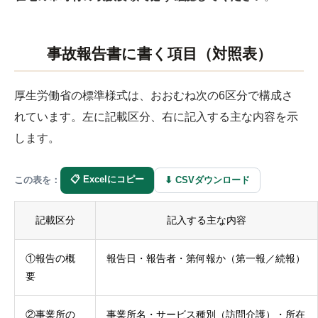
事故報告書に書く項目（対照表）
厚生労働省の標準様式は、おおむね次の6区分で構成さ
れています。左に記載区分、右に記入する主な内容を示
します。
📋 Excelにコピー
⬇ CSVダウンロード
この表を：
記載区分
記入する主な内容
①報告の概
報告日・報告者・第何報か（第一報／続報）
要
②事業所の
事業所名・サービス種別（訪問介護）・所在