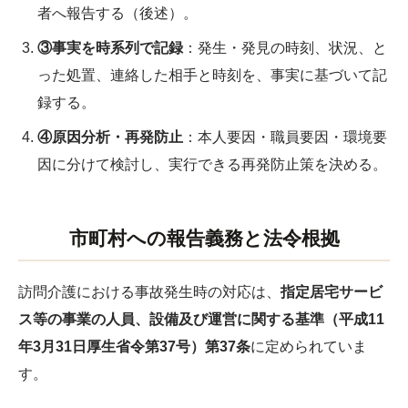
者へ報告する（後述）。
③事実を時系列で記録
：発生・発見の時刻、状況、と
った処置、連絡した相手と時刻を、事実に基づいて記
録する。
④原因分析・再発防止
：本人要因・職員要因・環境要
因に分けて検討し、実行できる再発防止策を決める。
市町村への報告義務と法令根拠
訪問介護における事故発生時の対応は、
指定居宅サービ
ス等の事業の人員、設備及び運営に関する基準（平成11
年3月31日厚生省令第37号）第37条
に定められていま
す。