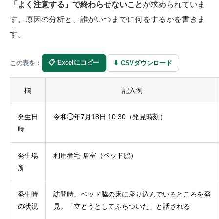
「よく注意する」で終わらせないこと
が求められていま
す。原因の分析と、誰がいつまでに何をするかを書きま
す。
📋 Excelにコピー
⬇ CSVダウンロード
この表を：
欄
記入例
発生日
令和◯年7月18日 10:30（発見時刻）
時
発生場
利用者宅 居室（ベッド脇）
所
発生時
訪問時、ベッド脇の床に座り込んでいるところを発
の状況
見。「立とうとしてふらついた」と話される