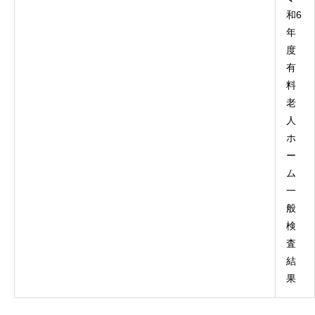
和6
年
度
有
料
老
人
ホ
ー
ム
一
般
検
査
結
果