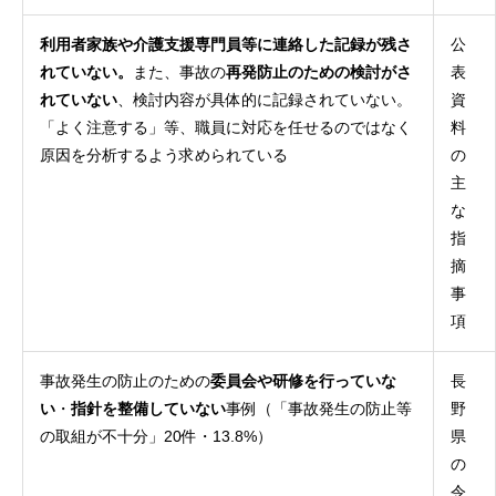
利用者家族や介護支援専門員等に連絡した記録が残さ
公
れていない。
また、事故の
再発防止のための検討がさ
表
れていない
、検討内容が具体的に記録されていない。
資
「よく注意する」等、職員に対応を任せるのではなく
料
原因を分析するよう求められている
の
主
な
指
摘
事
項
事故発生の防止のための
委員会や研修を行っていな
長
い
・
指針を整備していない
事例（「事故発生の防止等
野
の取組が不十分」20件・13.8%）
県
の
令