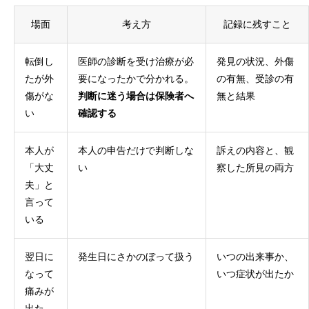
場面
考え方
記録に残すこと
転倒し
医師の診断を受け治療が必
発見の状況、外傷
たが外
要になったかで分かれる。
の有無、受診の有
傷がな
判断に迷う場合は保険者へ
無と結果
い
確認する
本人が
本人の申告だけで判断しな
訴えの内容と、観
「大丈
い
察した所見の両方
夫」と
言って
いる
翌日に
発生日にさかのぼって扱う
いつの出来事か、
なって
いつ症状が出たか
痛みが
出た