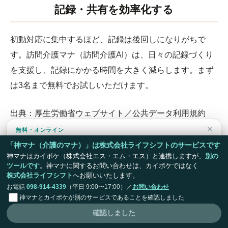
記録・共有を効率化する
初動対応に集中するほど、記録は後回しになりがちで
す。訪問介護マナ（訪問介護AI）は、日々の記録づくり
を支援し、記録にかかる時間を大きく減らします。まず
は3名まで無料でお試しいただけます。
出典：厚生労働省ウェブサイト／公共データ利用規約
×
（第1.0版）。本ページは上記を当社が編集・加工したも
無料・オンライン
画面で15分デモ・導入のご相談
のであり、厚生労働省の公式見解ではありません。
「神マナ（介護のマナ）」は株式会社ライフシフトのサービスです
音声から記録・書類が完成する様子を、実際の画面でご覧いただ
神マナはカイポケ（株式会社エス・エム・エス）と連携しますが、
別の
けます。しつこい営業はありません。
ツールです
。
神マナに関するお問い合わせは、カイポケではなく
参照：指定居宅サービス等の事業の人員、設備及び運営
株式会社ライフシフト
へお願いいたします。
に関する基準（平成11年厚生省令第37号）第37条／指定
無料でデモ・相談を予約する
お電話
098-914-4339
（平日 9:00〜17:00）／
お問い合わせ
神マナとカイポケが別のサービスであることを確認しました
居宅サービス等及び指定介護予防サービス等に関する基
今はいい
確認しました
準について（老企第25号）／介護保険施設等における事