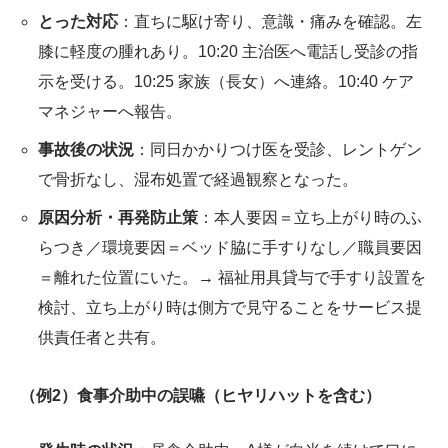
とった対応
：直ちに駆け寄り、意識・痛みを確認。左
膝に軽度の腫れあり。10:20 主治医へ電話し受診の指
示を受ける。10:25 家族（長女）へ連絡。10:40 ケア
マネジャーへ報告。
事故後の状況
：同日かかりつけ医を受診、レントゲン
で骨折なし、湿布処置で経過観察となった。
原因分析・再発防止策
：本人要因＝立ち上がり時のふ
らつき／環境要因＝ベッド脇に手すりなし／職員要因
＝離れた位置にいた。→ 福祉用具貸与で手すり設置を
検討、立ち上がり時は側方で見守ることをサービス提
供責任者と共有。
（例2）食事介助中の誤嚥（ヒヤリハットを含む）