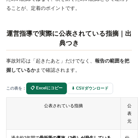
ることが、定着のポイントです。
運営指導で実際に公表されている指摘｜出
典つき
事故対応は「起きたあと」だけでなく、
報告の範囲を把
握しているか
まで確認されます。
📋 Excelにコピー
⬇ CSVダウンロード
この表を：
公表されている指摘
公
表
元
過去約2年間で
骨折等の事故（2件）が発生している
仙