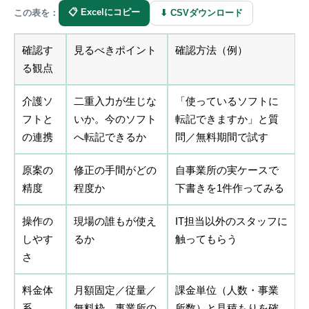
📋 Excelにコピー
⬇ CSVダウンロード
この表を：
確認す
見るべきポイント
確認方法（例）
る観点
介護ソ
二重入力が生じな
「使っているソフトに
フトと
いか。今のソフト
転記できますか」と質
の連携
へ転記できるか
問／無料期間で試す
原案の
修正の手間がどの
自事業所の実ケースで
精度
程度か
下書きを1件作ってみる
操作の
現場の誰もが使え
IT担当以外のスタッフに
しやす
るか
触ってもらう
さ
料金体
月額固定／従量／
課金単位（人数・事業
系
無料枠。事業所の
所数）と見積もりを確