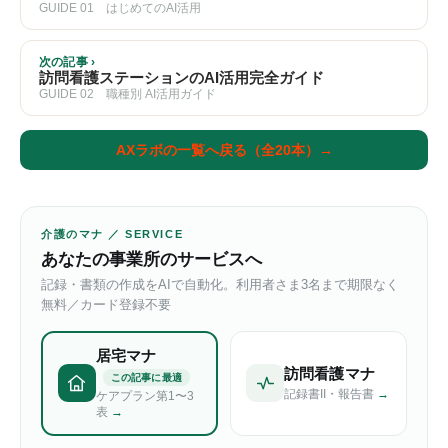
GUIDE 01 はじめてのAI活用
次の記事 ›
訪問看護ステーションのAI活用完全ガイド
GUIDE 02 職種別 AI活用ガイド
AXラボの一覧へ戻る（全20本）→
介護のマナ ／ SERVICE
あなたの事業所のサービスへ
記録・書類の作成をAIで自動化。利用者さま3名まで期限なく
無料／カード登録不要
居宅マナ
訪問看護マナ
この記事に最適
記録書II・報告書
→
ケアプラン第1〜3
表
→