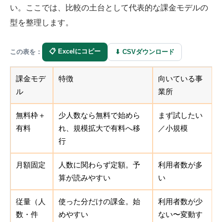
い。ここでは、比較の土台として代表的な課金モデルの
型を整理します。
📋 Excelにコピー
⬇ CSVダウンロード
この表を：
課金モデ
特徴
向いている事
ル
業所
無料枠＋
少人数なら無料で始めら
まず試したい
有料
れ、規模拡大で有料へ移
／小規模
行
月額固定
人数に関わらず定額。予
利用者数が多
算が読みやすい
い
従量（人
使った分だけの課金。始
利用者数が少
数・件
めやすい
ない〜変動す