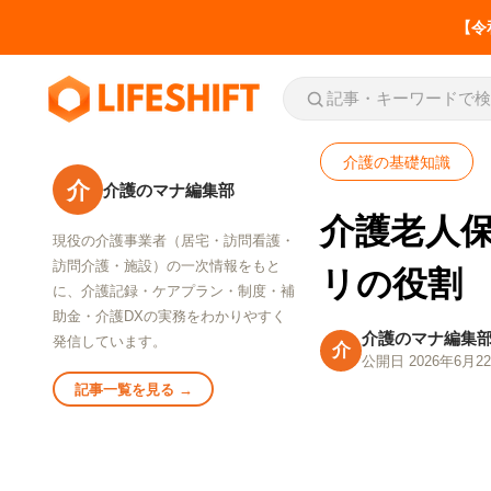
【令
介護の基礎知識
介
介護のマナ編集部
介護老人
現役の介護事業者（居宅・訪問看護・
お役立ち
訪問介護・施設）の一次情報をもと
介護事業所の労務・税
リの役割
に、介護記録・ケアプラン・制度・補
務の届出一覧
助金・介護DXの実務をわかりやすく
いつ・誰が・どこへ
介護のマナ編集
発信しています。
介
公開日 2026年6月2
SERVICE
LIFESHIFT
介護記録AI「神マナ」
記事一覧を見る →
私たちの事業について
介護事業所の労務・税務の届出一
介