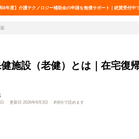
和8年度】介護テクノロジー補助金の申請を無償サポート｜絶賛受付中
保健施設（老健）とは｜在宅復
お役立ち
介護記録
介護の業務改善事例
介護の情報
介護AXの窓口
68件
送りの改善
AX SUPPORT
シフト・移乗・見守り・教育
厚労省の報告書から
部
2日
·
更新日 2026年8月3日
·
約8分で読めます
LIFESHIFT
介護記録AI「神マナ」
LIFESHIFT
介護記録AI
AX無料診断
補助金ナビ
加算ナビ
護の業務改善事例68件｜シフ
介護の情報共有・
帳票ナビ