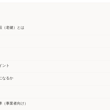
・移乗・見守り・教育【厚労省
事例50件｜厚労
監査対策ナビ
報告書から】
【課題・打ち手・
労務・税務ナビ
介護AXの窓口
設（老健）とは
イント
になるか
準（事業者向け）