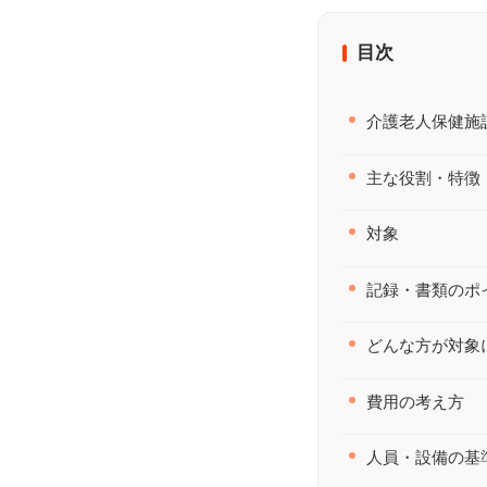
覧｜いつ・誰が・どこへ【年間カ
ト
レンダーつき】
の
目次
介護老人保健施
主な役割・特徴
対象
記録・書類のポ
どんな方が対象
費用の考え方
人員・設備の基