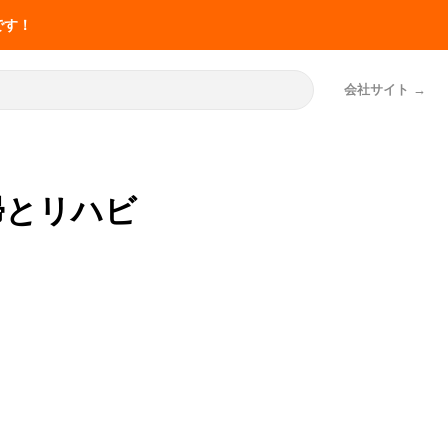
です！
会社サイト
帰とリハビ
お役立ち
共有・申し
介護の記録業務の改善
マナ機能一覧
事例50件
事例50件
SOLUTION
厚労省の報告書から
「神マナ」
LIFESHIFT
介護記録AI「神マナ」
神マナ（カイポケ連携AI）とは
訪問看護AI「訪問看護マナ」
訪問介護AI「訪問介護マナ」
申し送りの改善
介護の記録業務の改善事例50件
実施記録AI「施設記録マナ」