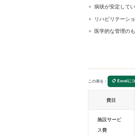
病状が安定して
リハビリテーシ
医学的な管理の
📋 Excel
この表を：
費目
施設サービ
ス費