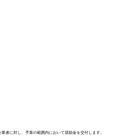
省の報告書から
厚労省の報告書から【課題・打
ケアプランAI「居宅マナ」
結果】
手・結果】
通所介護AI「通所介護マナ」
福祉用具管理「福祉用具マナ」
勤怠管理「勤怠マナ」
企業者に対し、予算の範囲内において奨励金を交付します。