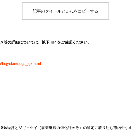
・移乗・見守り・教育【厚労省
事例50件｜厚労
監査対策ナビ
報告書から】
【課題・打ち手・
労務・税務ナビ
記事のタイトルとURLをコピーする
介護AXの窓口
き等の詳細については、以下 HP をご確認ください。
o/hojyokin/sdgs_jgk.html
DGs経営とジギョケイ（事業継続力強化計画等）の策定に取り組む市内中小