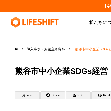
【令
私たちに
導入事例・お役立ち資料
熊谷市中小企業SDG
お役立ち
介護事業所の労務・税
務の届出一覧
熊谷市中小企業SDGs経
いつ・誰が・どこへ
SERVICE
LIFESHIFT
介護記録AI「神マナ」
私たちの事業について
Post
Share
RSS
Pin it
介護事業所の労務・税務の届出一
介