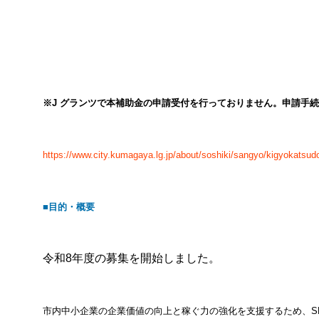
覧｜いつ・誰が・どこへ【年間カ
ト
レンダーつき】
の
※J グランツで本補助金の申請受付を行っておりません。申請手続
https://www.city.kumagaya.lg.jp/about/soshiki/sangyo/kigyokatsud
■目的・概要
令和8年度の募集を開始しました。
市内中小企業の企業価値の向上と稼ぐ力の強化を支援するため、S