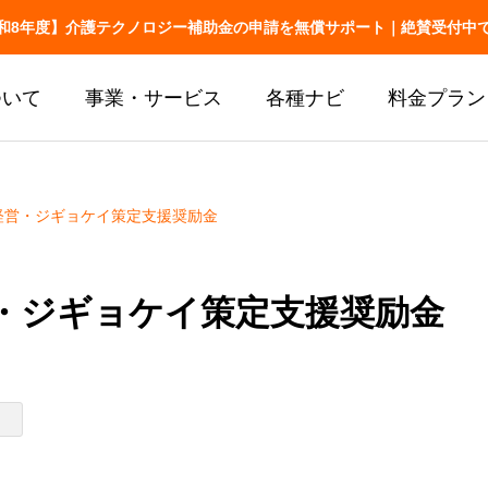
和8年度】介護テクノロジー補助金の申請を無償サポート｜絶賛受付中
ついて
事業・サービス
各種ナビ
料金プラン
s経営・ジギョケイ策定支援奨励金
お役立ち
介護記録
介護の業務改善事例
介護の情報
介護AXの窓口
68件
送りの改善
営・ジギョケイ策定支援奨励金
AX SUPPORT
シフト・移乗・見守り・教育
厚労省の報告書から
LIFESHIFT
介護記録AI「神マナ」
LIFESHIFT
介護記録AI
AX無料診断
補助金ナビ
加算ナビ
護の業務改善事例68件｜シフ
介護の情報共有・
帳票ナビ