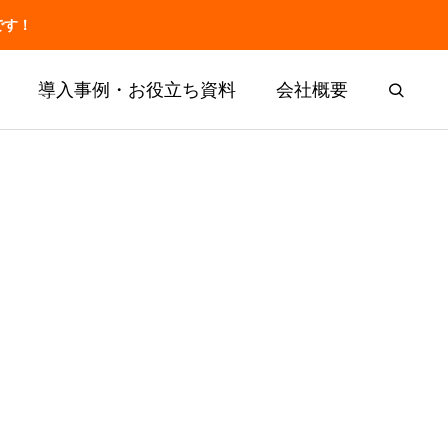
です！
導入事例・お役立ち資料
会社概要
お役立ち
共有・申し
介護の記録業務の改善
マナ機能一覧
事例50件
事例50件
SOLUTION
厚労省の報告書から
「神マナ」
LIFESHIFT
介護記録AI「神マナ」
神マナ（カイポケ連携AI）とは
訪問看護AI「訪問看護マナ」
訪問介護AI「訪問介護マナ」
申し送りの改善
介護の記録業務の改善事例50件
実施記録AI「施設記録マナ」