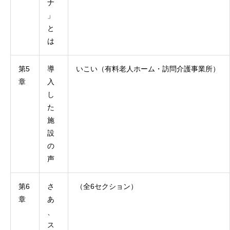
ナ
」
と
は
第5
導
いこい（有料老人ホーム・訪問介護事業所）
章
入
し
た
施
設
の
声
第6
さ
（全6セクション）
章
あ
、
ス