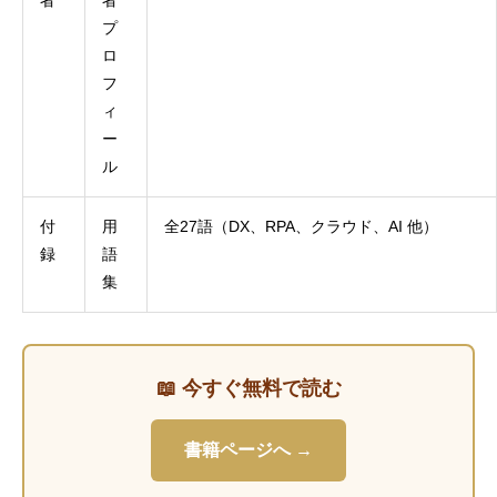
者
者
プ
ロ
フ
ィ
ー
ル
付
用
全27語（DX、RPA、クラウド、AI 他）
録
語
集
📖 今すぐ無料で読む
書籍ページへ →