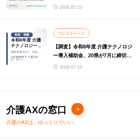
「人材確保」約4割・ICT・AI導入
2026.07.22
も約4割【独自集計】
プレスリリース
制度・報酬
令和8年度 介護
テクノロジー導
【調査】令和8年度 介護テクノロジ
入補助金、20
補助率最大4 5・記録ソ
ー導入補助金、20県が7月に締切集
フト100〜250万円
県が7月に締切
LIFESHIFT
介護記録
AI「神マナ」
集中
中｜補助率最大4/5・記録ソフト
2026.07.10
100〜250万円
介護AXの窓口
介護のAXは、ゆっくりでいい。