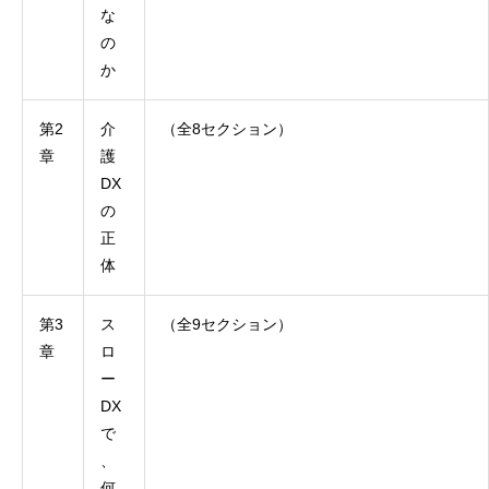
な
の
か
第2
介
（全8セクション）
章
護
DX
の
正
体
第3
ス
（全9セクション）
章
ロ
ー
DX
で
、
何