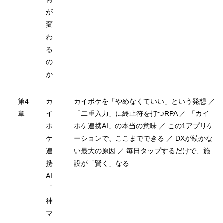
が
変
わ
る
の
か
第4
カ
カイポケを「やめなくていい」という発想 ／
章
イ
「二重入力」に終止符を打つRPA ／ 「カイ
ポ
ポケ連携AI」の本当の意味 ／ この1アプリケ
ケ
ーションで、ここまでできる ／ DXが続かな
連
い最大の原因 ／ 毎日タップするだけで、施
携
設が「賢く」なる
AI
「
神
マ