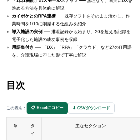
「1日1機能」のスモールステップ
── 無理なく、着実にDXを
進める方法を具体的に解説
カイポケとのRPA連携
── 既存ソフトをそのまま活かし、作
業時間を1/10に削減する仕組みを紹介
導入施設の実例
── 排泄記録から始まり、20を超える記録を
電子化した施設の成功事例を収録
用語集付き
── 「DX」「RPA」「クラウド」など27のIT用語
を、介護現場に即した形で丁寧に解説
目次
📋 Excelにコピー
⬇ CSVダウンロード
この表を：
章
タ
主なセクション
イ