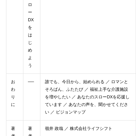
ロ
ー
DX
を
は
じ
め
よ
う
お
──
誰でも、今日から、始められる ／ ロマンと
わ
そろばん、ふたたび ／ 福祉上手な介護施設
り
を増やしたい ／ あなたのスローDXを応援し
に
ています ／ あなたの声を、聞かせてくださ
い ／ ビジョンマップ
著
著
嶺井 政哉 ／ 株式会社ライフシフト