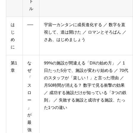
ト
ル
は
──
宇宙一カンタンに成長進化する ／ 数字を直
じ
視して、道は開けた ／ ロマンとそろばん ／
め
さあ、はじめましょう
に
第1
な
99%の施設が間違える「DXの始め方」 ／ 1
章
ぜ
日たった5分で、施設が変わり始める ／ 70代
「
のスタッフが「楽しい！」と言った理由 ／
ス
月50時間が消える？ 数字で見る衝撃の効果
ロ
／ 成功する施設だけが知っている「3つの鉄
ー
則」 ／ 失敗する施設と成功する施設、たっ
」
た1つの違い
が
最
強