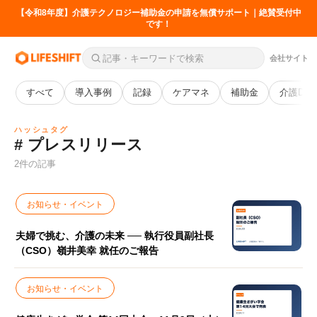
【令和8年度】介護テクノロジー補助金の申請を無償サポート｜絶賛受付中
です！
会社サイト
すべて
導入事例
記録
ケアマネ
補助金
介護DX
ハッシュタグ
# プレスリリース
2件の記事
お知らせ・イベント
夫婦で挑む、介護の未来 ── 執行役員副社長
（CSO）嶺井美幸 就任のご報告
お知らせ・イベント