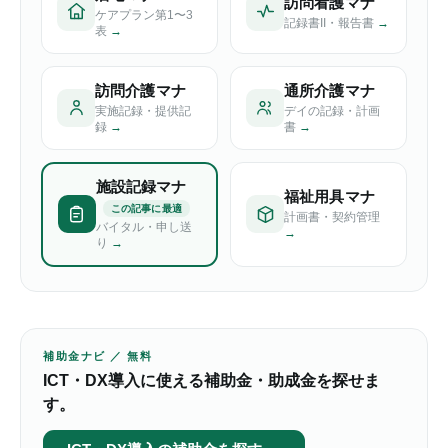
訪問看護マナ
ケアプラン第1〜3
記録書II・報告書
→
表
→
訪問介護マナ
通所介護マナ
実施記録・提供記
デイの記録・計画
録
→
書
→
施設記録マナ
福祉用具マナ
この記事に最適
計画書・契約管理
バイタル・申し送
→
り
→
補助金ナビ ／ 無料
ICT・DX導入に使える補助金・助成金を探せま
す。