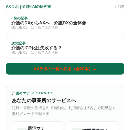
AXラボ｜介護×AIの研究室
3 / 20
‹ 前の記事
介護のDXからAXへ｜介護DXの全体像
GUIDE 01 はじめてのAI活用
次の記事 ›
介護のICT化は失敗する？
GUIDE 01 はじめてのAI活用
AXラボの一覧へ戻る（全20本）→
介護のマナ ／ SERVICE
あなたの事業所のサービスへ
記録・書類の作成をAIで自動化。利用者さま3名まで期限なく
無料／カード登録不要
居宅マナ