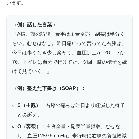
います。
（例）話した言葉：
「A様、朝の訪問。食事は主食全部、副菜は半分く
らい。むせはなし。昨日痛いって言ってた右膝は、
今日は歩くとき少し楽そう。血圧は上が128、下が
76。トイレは自分で行けてた。次回、膝の様子を続
けて見ていく。」
（例）整えた下書き（SOAP）：
S（主観）
：右膝の痛みは昨日より軽減した様子
との訴え。
O（客観）
：主食全量・副菜半量摂取、むせな
し。血圧128/76mmHg。歩行時に右膝の負担軽減