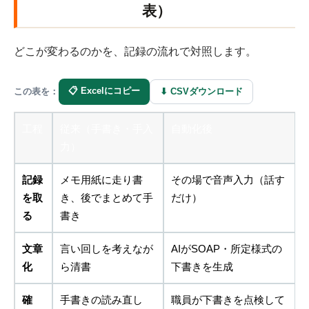
表）
どこが変わるのかを、記録の流れで対照します。
📋 Excelにコピー
⬇ CSVダウンロード
この表を：
工程
従来（手書き・手入
自動化後
力）
記録
メモ用紙に走り書
その場で音声入力（話す
を取
き、後でまとめて手
だけ）
る
書き
文章
言い回しを考えなが
AIがSOAP・所定様式の
化
ら清書
下書きを生成
確
手書きの読み直し
職員が下書きを点検して