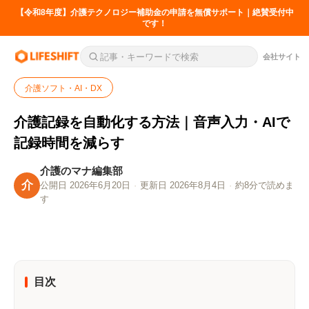
【令和8年度】介護テクノロジー補助金の申請を無償サポート｜絶賛受付中
です！
会社サイト
介護ソフト・AI・DX
介護記録を自動化する方法｜音声入力・AIで
記録時間を減らす
介護のマナ編集部
介
公開日 2026年6月20日
·
更新日 2026年8月4日
·
約8分で読めま
す
目次