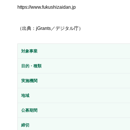
https://www.fukushizaidan.jp
（出典：jGrants／デジタル庁）
対象事業
目的・種類
実施機関
地域
公募期間
締切