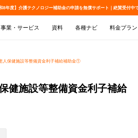
和8年度】介護テクノロジー補助金の申請を無償サポート｜絶賛受付中
事業・サービス
資料
各種ナビ
料金プラン
老人保健施設等整備資金利子補給補助金①
お役立ち
介護記録
介護の業務改善事例
介護の情報
介護AXの窓口
68件
送りの改善
保健施設等整備資金利子補給
AX SUPPORT
シフト・移乗・見守り・教育
厚労省の報告書から
LIFESHIFT
介護記録AI「神マナ」
LIFESHIFT
介護記録AI
AX無料診断
補助金ナビ
加算ナビ
護の業務改善事例68件｜シフ
介護の情報共有・
帳票ナビ