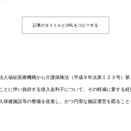
・移乗・見守り・教育【厚労省
事例50件｜厚労
監査対策ナビ
報告書から】
【課題・打ち手・
労務・税務ナビ
介護AXの窓口
記事のタイトルとURLをコピーする
法人福祉医療機構から介護保険法（平成９年法第１２３号）第
ことに伴い負担する借入金利子について、その軽減に要する経
人保健施設等の整備を促進し、かつ円滑な施設運営を図ること