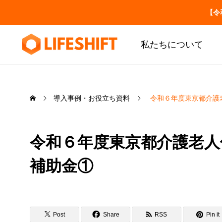
【令
私たちについて
導入事例・お役立ち資料
令和６年度東京都介護
お役立ち
介護事業所の労務・税
務の届出一覧
令和６年度東京都介護老人
いつ・誰が・どこへ
補助金①
SERVICE
LIFESHIFT
介護記録AI「神マナ」
私たちの事業について
介護事業所の労務・税務の届出一
介
Post
Share
RSS
Pin it