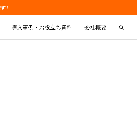
です！
導入事例・お役立ち資料
会社概要
お役立ち
共有・申し
介護の記録業務の改善
マナ機能一覧
事例50件
事例50件
SOLUTION
厚労省の報告書から
「神マナ」
LIFESHIFT
介護記録AI「神マナ」
神マナ（カイポケ連携AI）とは
訪問看護AI「訪問看護マナ」
訪問介護AI「訪問介護マナ」
申し送りの改善
介護の記録業務の改善事例50件
実施記録AI「施設記録マナ」