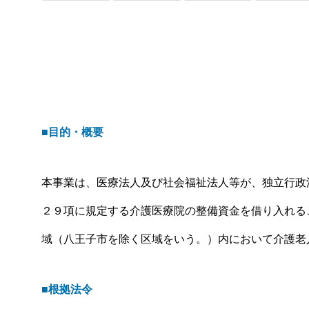
覧｜いつ・誰が・どこへ【年間カ
ト
レンダーつき】
の
■目的・概要
本事業は、医療法人及び社会福祉法人等が、独立行政
２９項に規定する介護医療院の整備資金を借り入れる
域（八王子市を除く区域をいう。）内において介護老
■根拠法令