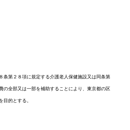
省の報告書から
厚労省の報告書から【課題・打
ケアプランAI「居宅マナ」
結果】
手・結果】
通所介護AI「通所介護マナ」
福祉用具管理「福祉用具マナ」
勤怠管理「勤怠マナ」
８条第２８項に規定する介護老人保健施設又は同条第
費の全部又は一部を補助することにより、東京都の区
を目的とする。