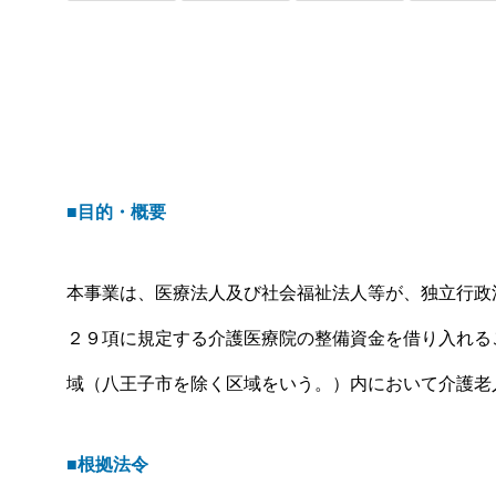
覧｜いつ・誰が・どこへ【年間カ
ト
レンダーつき】
の
■目的・概要
本事業は、医療法人及び社会福祉法人等が、独立行政
２９項に規定する介護医療院の整備資金を借り入れる
域（八王子市を除く区域をいう。）内において介護老
■根拠法令