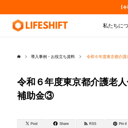
【令
私たちに
導入事例・お役立ち資料
令和６年度東京都介護
お役立ち
介護事業所の労務・税
務の届出一覧
令和６年度東京都介護老人
いつ・誰が・どこへ
補助金③
SERVICE
LIFESHIFT
介護記録AI「神マナ」
私たちの事業について
介護事業所の労務・税務の届出一
介
Post
Share
RSS
Pin it