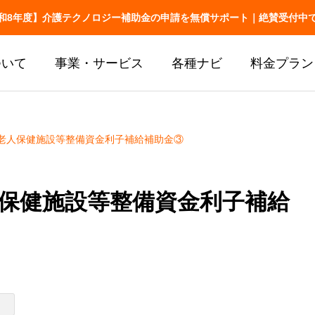
和8年度】介護テクノロジー補助金の申請を無償サポート｜絶賛受付中
ついて
事業・サービス
各種ナビ
料金プラン
老人保健施設等整備資金利子補給補助金③
お役立ち
介護記録
介護の業務改善事例
介護の情報
介護AXの窓口
68件
送りの改善
保健施設等整備資金利子補給
AX SUPPORT
シフト・移乗・見守り・教育
厚労省の報告書から
LIFESHIFT
介護記録AI「神マナ」
LIFESHIFT
介護記録AI
AX無料診断
補助金ナビ
加算ナビ
護の業務改善事例68件｜シフ
介護の情報共有・
帳票ナビ