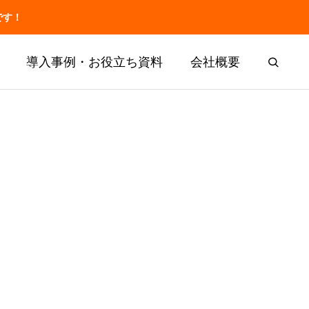
です！
導入事例・お役立ち資料
会社概要
お役立ち
共有・申し
介護の記録業務の改善
マナ機能一覧
事例50件
事例50件
SOLUTION
厚労省の報告書から
「神マナ」
LIFESHIFT
介護記録AI「神マナ」
神マナ（カイポケ連携AI）とは
訪問看護AI「訪問看護マナ」
訪問介護AI「訪問介護マナ」
申し送りの改善
介護の記録業務の改善事例50件
実施記録AI「施設記録マナ」