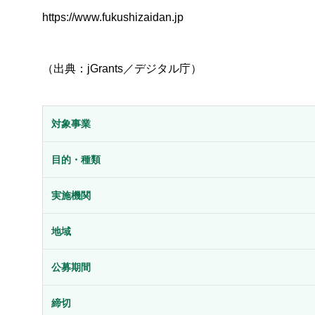
https://www.fukushizaidan.jp
（出典：jGrants／デジタル庁）
対象事業
目的・種類
実施機関
地域
公募期間
締切