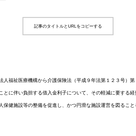
・移乗・見守り・教育【厚労省
事例50件｜厚労
監査対策ナビ
報告書から】
【課題・打ち手・
労務・税務ナビ
介護AXの窓口
記事のタイトルとURLをコピーする
法人福祉医療機構から介護保険法（平成９年法第１２３号）第
ことに伴い負担する借入金利子について、その軽減に要する経
人保健施設等の整備を促進し、かつ円滑な施設運営を図ること