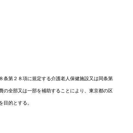
省の報告書から
厚労省の報告書から【課題・打
ケアプランAI「居宅マナ」
結果】
手・結果】
通所介護AI「通所介護マナ」
福祉用具管理「福祉用具マナ」
勤怠管理「勤怠マナ」
８条第２８項に規定する介護老人保健施設又は同条第
費の全部又は一部を補助することにより、東京都の区
を目的とする。