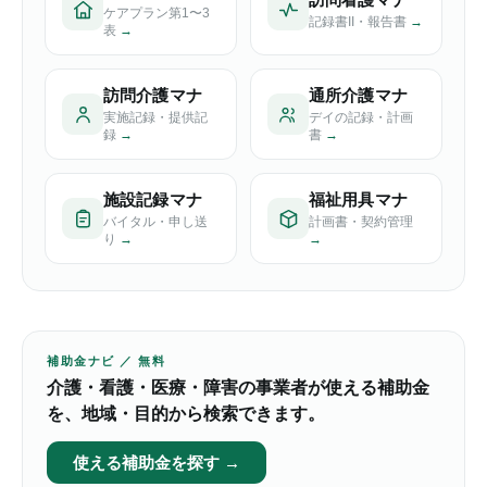
ケアプラン第1〜3
記録書II・報告書
→
表
→
訪問介護マナ
通所介護マナ
実施記録・提供記
デイの記録・計画
録
→
書
→
施設記録マナ
福祉用具マナ
バイタル・申し送
計画書・契約管理
り
→
→
補助金ナビ ／ 無料
介護・看護・医療・障害の事業者が使える補助金
を、地域・目的から検索できます。
使える補助金を探す →